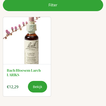
Filter
Bach Bloesem Larch
LARIKS
€
12,29
Bekijk