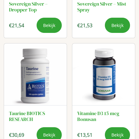
Sovereign Silver –
Sovereign Silver – Mist
Dropper Top
Spray
€
21,54
€
21,53
Bekijk
Bekijk
Taurine BIOTICS
Vitamine D3 15 mcg
RESEARCH
Bonusan
€
30,69
€
13,51
Bekijk
Bekijk