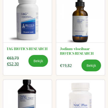
€24,50.
€19,90.
IAG BIOTICS RESEARCH
Jodium-vloeibaar
BIOTICS RESEARCH
€
63,73
Bekijk
Oorspronkelijke
Huidige
€
52,30
€
19,82
Bekijk
prijs
prijs
was:
is:
€63,73.
€52,30.