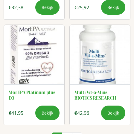
€
32,38
€
25,92
Bekijk
Bekijk
MorEPA Platinum plus
Multi Vit-a-Mins
D3
BIOTICS RESEARCH
€
41,95
€
42,96
Bekijk
Bekijk