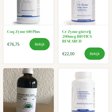
Coq-Zyme 100 Plus
Cr-Zyme gistvrij
200mcg BIOTICS
RESEARCH
€
76,75
Bekijk
€
22,00
Bekijk