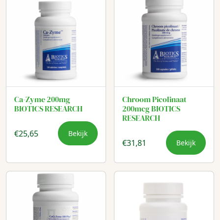
Ca-Zyme 200mg
Chroom Picolinaat
BIOTICS RESEARCH
200mcg BIOTICS
RESEARCH
€
25,65
Bekijk
€
31,81
Bekijk