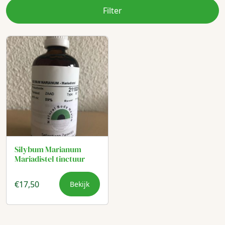
Filter
Silybum Marianum
Mariadistel tinctuur
€
17,50
Bekijk