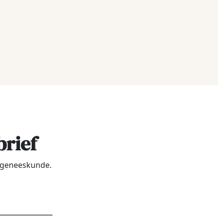
brief
urgeneeskunde.
dres
*