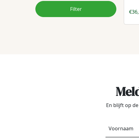
Filter
€
36
Meld
En blijft op 